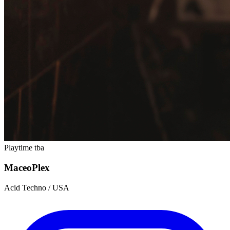
Playtime tba
Maceo
Plex
Acid Techno / USA